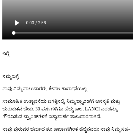
ಬಗ್ಗೆ
ನಮ್ಮ ಬಗ್ಗೆ
ನಾವು ನಿಮ್ಮ ಪಾಲುದಾರರು, ಕೇವಲ ಕಾರ್ಖಾನೆಯಲ್ಲ.
ಸಾಮೂಹಿಕ ಉತ್ಪಾದನೆಯ ಜಗತ್ತಿನಲ್ಲಿ, ನಿಮ್ಮ ಬ್ರ್ಯಾಂಡ್‌ಗೆ ಅನನ್ಯತೆ ಮತ್ತು
ಚುರುಕುತನ ಬೇಕು. 30 ವರ್ಷಗಳಿಗೂ ಹೆಚ್ಚು ಕಾಲ, LANCI ಎರಡನ್ನೂ
ಗೌರವಿಸುವ ಬ್ರ್ಯಾಂಡ್‌ಗಳಿಗೆ ವಿಶ್ವಾಸಾರ್ಹ ಪಾಲುದಾರನಾಗಿದೆ.
ನಾವು ಪುರುಷರ ಚರ್ಮದ ಶೂ ಕಾರ್ಖಾನೆಗಿಂತ ಹೆಚ್ಚಿನವರು; ನಾವು ನಿಮ್ಮ ಸಹ-