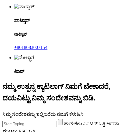
ವಾಟ್ಸಾಪ್
ವಾಟ್ಸಾಪ್
+8618083007154
ಟಾಪ್
ನಮ್ಮ ಉತ್ಪನ್ನ ಕ್ಯಾಟಲಾಗ್ ನಿಮಗೆ ಬೇಕಾದರೆ,
ದಯವಿಟ್ಟು ನಿಮ್ಮ ಸಂದೇಶವನ್ನು ಬಿಡಿ.
ನಿಮ್ಮ ಸಂದೇಶವನ್ನು ಇಲ್ಲಿ ಬರೆದು ನಮಗೆ ಕಳುಹಿಸಿ.
ಹುಡುಕಲು ಎಂಟರ್ ಒತ್ತಿ ಅಥವಾ
ಮುಚ್ಚಲು ESC ಒತ್ತಿ