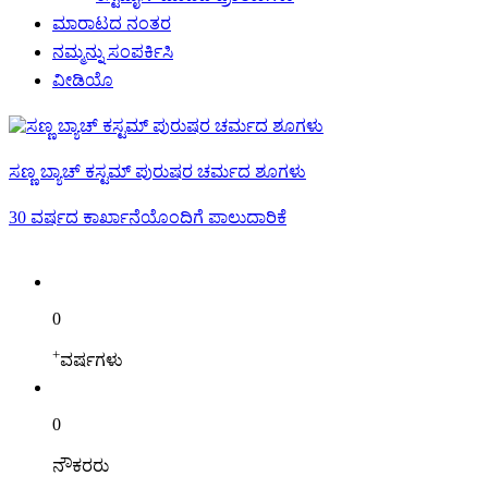
ಮಾರಾಟದ ನಂತರ
ನಮ್ಮನ್ನು ಸಂಪರ್ಕಿಸಿ
ವೀಡಿಯೊ
ಸಣ್ಣ ಬ್ಯಾಚ್ ಕಸ್ಟಮ್ ಪುರುಷರ ಚರ್ಮದ ಶೂಗಳು
30 ವರ್ಷದ ಕಾರ್ಖಾನೆಯೊಂದಿಗೆ ಪಾಲುದಾರಿಕೆ
0
+
ವರ್ಷಗಳು
0
ನೌಕರರು