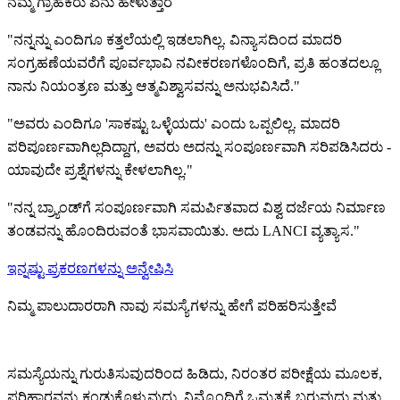
ನಮ್ಮ ಗ್ರಾಹಕರು ಏನು ಹೇಳುತ್ತಾರೆ
"ನನ್ನನ್ನು ಎಂದಿಗೂ ಕತ್ತಲೆಯಲ್ಲಿ ಇಡಲಾಗಿಲ್ಲ. ವಿನ್ಯಾಸದಿಂದ ಮಾದರಿ
ಸಂಗ್ರಹಣೆಯವರೆಗೆ ಪೂರ್ವಭಾವಿ ನವೀಕರಣಗಳೊಂದಿಗೆ, ಪ್ರತಿ ಹಂತದಲ್ಲೂ
ನಾನು ನಿಯಂತ್ರಣ ಮತ್ತು ಆತ್ಮವಿಶ್ವಾಸವನ್ನು ಅನುಭವಿಸಿದೆ."
"ಅವರು ಎಂದಿಗೂ 'ಸಾಕಷ್ಟು ಒಳ್ಳೆಯದು' ಎಂದು ಒಪ್ಪಲಿಲ್ಲ. ಮಾದರಿ
ಪರಿಪೂರ್ಣವಾಗಿಲ್ಲದಿದ್ದಾಗ, ಅವರು ಅದನ್ನು ಸಂಪೂರ್ಣವಾಗಿ ಸರಿಪಡಿಸಿದರು -
ಯಾವುದೇ ಪ್ರಶ್ನೆಗಳನ್ನು ಕೇಳಲಾಗಿಲ್ಲ."
"ನನ್ನ ಬ್ರ್ಯಾಂಡ್‌ಗೆ ಸಂಪೂರ್ಣವಾಗಿ ಸಮರ್ಪಿತವಾದ ವಿಶ್ವ ದರ್ಜೆಯ ನಿರ್ಮಾಣ
ತಂಡವನ್ನು ಹೊಂದಿರುವಂತೆ ಭಾಸವಾಯಿತು. ಅದು LANCI ವ್ಯತ್ಯಾಸ."
ಇನ್ನಷ್ಟು ಪ್ರಕರಣಗಳನ್ನು ಅನ್ವೇಷಿಸಿ
ನಿಮ್ಮ ಪಾಲುದಾರರಾಗಿ ನಾವು ಸಮಸ್ಯೆಗಳನ್ನು ಹೇಗೆ ಪರಿಹರಿಸುತ್ತೇವೆ
ಸಮಸ್ಯೆಯನ್ನು ಗುರುತಿಸುವುದರಿಂದ ಹಿಡಿದು, ನಿರಂತರ ಪರೀಕ್ಷೆಯ ಮೂಲಕ,
ಪರಿಹಾರವನ್ನು ಕಂಡುಕೊಳ್ಳುವುದು, ನಿಮ್ಮೊಂದಿಗೆ ಒಮ್ಮತಕ್ಕೆ ಬರುವುದು ಮತ್ತು