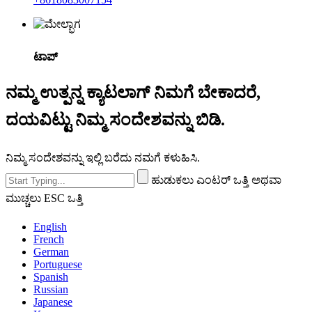
ಟಾಪ್
ನಮ್ಮ ಉತ್ಪನ್ನ ಕ್ಯಾಟಲಾಗ್ ನಿಮಗೆ ಬೇಕಾದರೆ,
ದಯವಿಟ್ಟು ನಿಮ್ಮ ಸಂದೇಶವನ್ನು ಬಿಡಿ.
ನಿಮ್ಮ ಸಂದೇಶವನ್ನು ಇಲ್ಲಿ ಬರೆದು ನಮಗೆ ಕಳುಹಿಸಿ.
ಹುಡುಕಲು ಎಂಟರ್ ಒತ್ತಿ ಅಥವಾ
ಮುಚ್ಚಲು ESC ಒತ್ತಿ
English
French
German
Portuguese
Spanish
Russian
Japanese