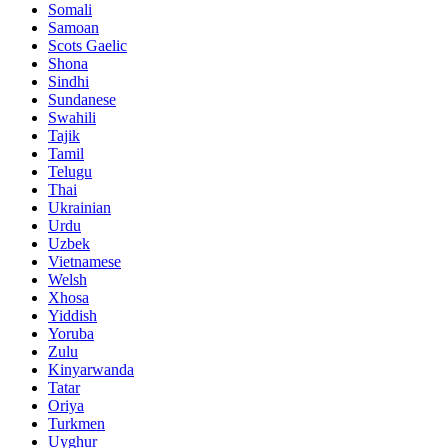
Somali
Samoan
Scots Gaelic
Shona
Sindhi
Sundanese
Swahili
Tajik
Tamil
Telugu
Thai
Ukrainian
Urdu
Uzbek
Vietnamese
Welsh
Xhosa
Yiddish
Yoruba
Zulu
Kinyarwanda
Tatar
Oriya
Turkmen
Uyghur