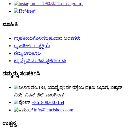
ಮಾಹಿತಿ
ಗ್ರಾಹಕೀಯಗೊಳಿಸಬಹುದಾದ ಅಂಶಗಳು
ಗ್ರಾಹಕೀಕರಣ ಪ್ರಕ್ರಿಯೆ
ನಮ್ಮ ಅನುಕೂಲ
ಕಸ್ಟಮೈಸ್ ಮಾಡಿದ ಪ್ರಕರಣಗಳು
ನಮ್ಮನ್ನು ಸಂಪರ್ಕಿಸಿ
ನಂ.183, ಯಾನ್ಹೆ ಪೂರ್ವ ರಸ್ತೆಯ ದಕ್ಷಿಣ ವಿಭಾಗ, ಬಿಕ್ವಾನ್
ಬೀದಿ, ಬಿಶನ್ ಜಿಲ್ಲೆ, ಚಾಂಗ್ಕಿಂಗ್
+8618083007154
info@lancishoes.com
ಉತ್ಪನ್ನ